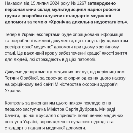
Наказом від 19 липня 2024 року № 1267
затверджено
персональний склад мультидисциплінарної робочої
групи з розробки галузевих стандартів медичної
допомоги за темою «Хронічна дихальна недостатність».
Тепер в Україні експертами буде опрацьована інформація
та розроблені важливі документи, що стануть фундаментом
респіраторної медичної допомоги при цьому хронічному
стані. Це важливий крок у забезпеченні кращої якості життя
для людей, які страждають від цієї патології.
Дякуємо департаменту медичних послуг, під керівництвом
Тетяни Орабіної, за своєчасне оприлюднення цього наказу
на офіційному веб сайті Міністерства охорони здоров’я
України.
Контроль за виконанням цього наказу покладено на
першого заступника Міністра Сергія Дуброва. Ми раді
бачити, що наші зусилля сприяють поліпшенню медичних
послуг в Україні, впровадженню сучасних підходів та
стандартів надання медичної допомоги.