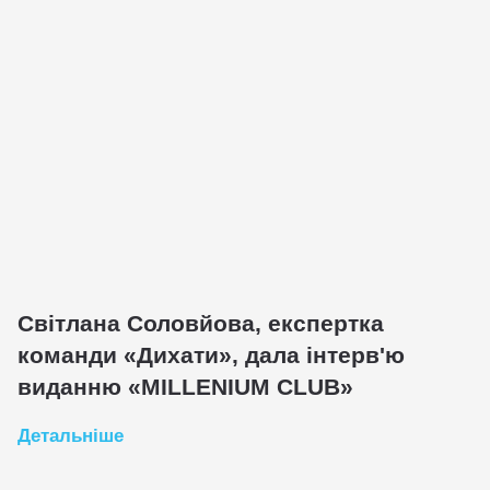
Світлана Соловйова, експертка
К
команди «Дихати», дала інтерв'ю
р
виданню «MILLENIUM CLUB»
Д
Детальніше